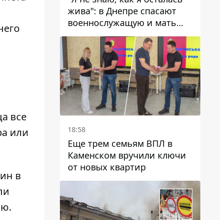
жива": в Днепре спасают
военнослужащую и мать
него
четверых детей, которую
ранил КАБ
а все
18:58
ра или
Еще трем семьям ВПЛ в
Каменском вручили ключи
от новых квартир
ин в
ли
лю.