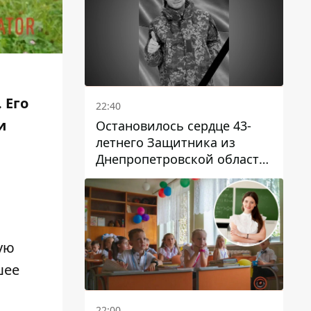
 Его
22:40
и
Остановилось сердце 43-
летнего Защитника из
Днепропетровской области
Евгения Зинченко
и
ую
шее
22:00