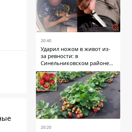
20:40
Ударил ножом в живот из-
за ревности: в
Синельниковском районе
задержали 49-летнего
мужчину за убийство
ные
20:20