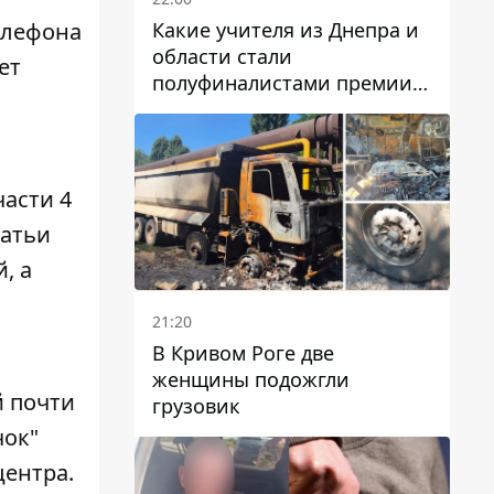
Какие учителя из Днепра и
елефона
области стали
ет
полуфиналистами премии
Global Teacher Prize Ukraine
2026
асти 4
татьи
, а
21:20
В Кривом Роге две
женщины подожгли
 почти
грузовик
чок"
центра
.