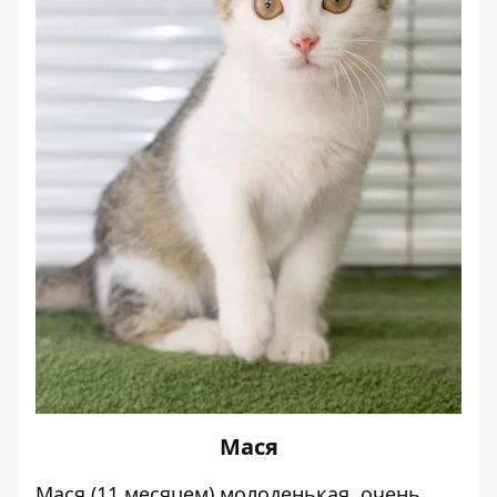
Мася
Мася (11 месяцем) молоденькая, очень