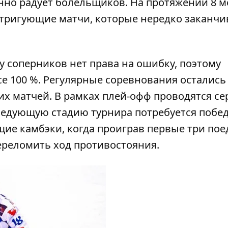
но радует болельщиков. На протяжении 8 м
тригующие матчи, которые нередко заканчи
 соперников нет права на ошибку, поэтому
е 100 %. Регулярные соревнования остались
их матчей. В рамках плей-офф проводятся се
ледующую стадию турнира потребуется побед
ие камбэки, когда проиграв первые три пое
ереломить ход противостояния.