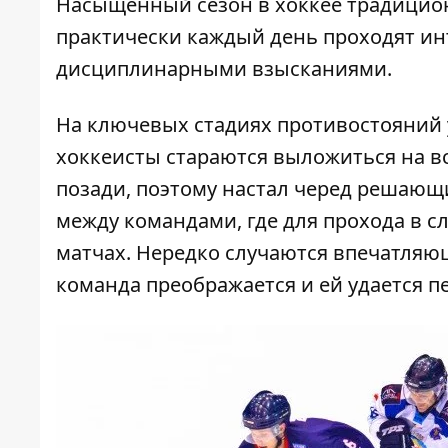
Насыщенный сезон в хоккее традицион
практически каждый день проходят ин
дисциплинарными взысканиями.
На ключевых стадиях противостояний у
хоккеисты стараются выложиться на вс
позади, поэтому настал черед решающ
между командами, где для прохода в с
матчах. Нередко случаются впечатляющ
команда преображается и ей удается п