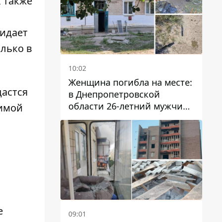
 также
жидает
лько в
10:02
Женщина погибла на месте:
дастся
в Днепропетровской
области 26-летний мужчина
бимой
избил трех человек
металлическим предметом
е
09:01