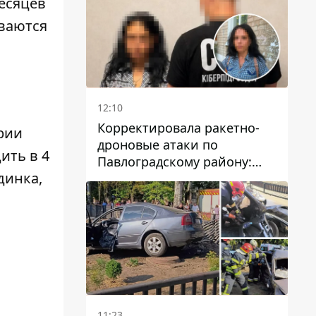
есяцев
ваются
12:10
Корректировала ракетно-
рии
дроновые атаки по
ить в 4
Павлоградскому району:
динка,
задержали вражескую
агентку
11:23