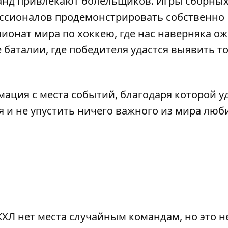
анд привлекают болельщиков. Игры сборных
ссионалов продемонстрировать собственно
пионат мира по хоккею, где нас наверняка о
баталии, где победителя удастся выявить то
мация с места событий, благодаря которой у
я и не упустить ничего важного из мира лю
 КХЛ нет места случайным командам, но это н