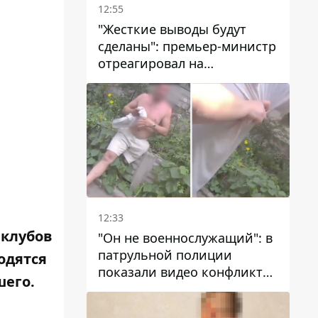
12:55
"Жесткие выводы будут
сделаны": премьер-министр
отреагировал на
несколькодневное
отсутствие воды в Марганце
12:33
 клубов
"Он не военнослужащий": в
патрульной полиции
одятся
показали видео конфликта
шего.
с мужчиной без ноги на
проспекте Поля в Днепре