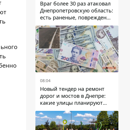
т
Враг более 30 раз атаковал
Днепропетровскую область:
ают
есть раненые, повреждены
ть
лицей, дома и предприятия
льного
ть
обенно
08:04
Новый тендер на ремонт
дорог и мостов в Днепре:
какие улицы планируют
обновить и сколько
десятков миллионов гривен
на это хотят потратить