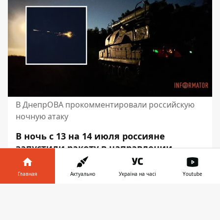
В ДнепрОВА прокомментировали российскую
ночную атаку
В ночь с 13 на 14 июля россияне
запустили ракету в направлении
Днепра и разведывательный
беспилотник. В городе во время
Главная
Актуально
Україна на часі
Youtube
воздушной тревоги слышали по
Информатор в
меньшей мере три взрыва. В ДнепрОВА
Скачать
телефоне
👉
прокомментировали российскую
ночную атаку.