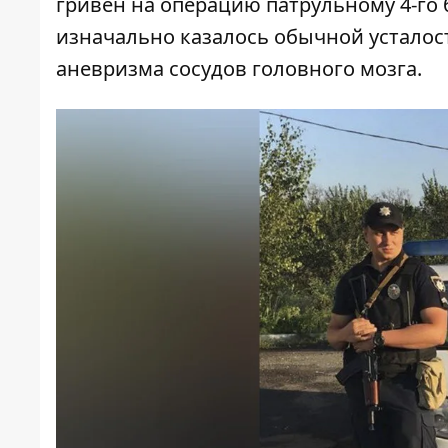
гривен на операцию патрульному
4-го 
изначально казалось обычной усталос
аневризма сосудов головного мозга
.