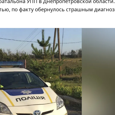
батальона УПП в Днепропетровской области. 
тью, по факту обернулось страшным диагноз