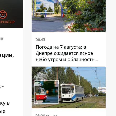
Он
06:45
Погода на 7 августа: в
Днепре ожидается ясное
ации,
небо утром и облачность
после обеда
 -
ку в
ые
23:20 вчера