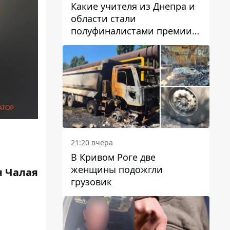
Какие учителя из Днепра и
области стали
полуфиналистами премии
Global Teacher Prize Ukraine
2026
21:20 вчера
В Кривом Роге две
женщины подожгли
 Чалая
грузовик