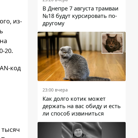
В Днепре 7 августа трамваи
№18 будут курсировать по-
го, из-
другому
ь
Яна
-20.
BAN-код
23:00 вчера
Как долго котик может
держать на вас обиду и есть
ли способ извиниться
0 тысяч