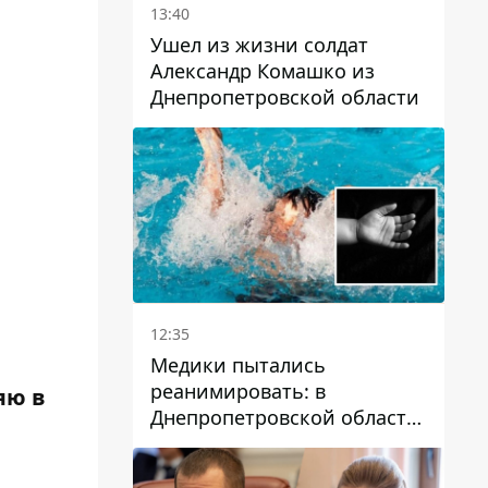
13:40
Ушел из жизни солдат
Александр Комашко из
Днепропетровской области
12:35
Медики пытались
реанимировать: в
яю в
Днепропетровской области
двухлетний мальчик утонул
в бассейне