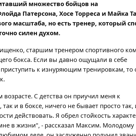
питавший множество бойцов на
ойда Патерсона, Хосе Торреса и Майка Та
ого масштаба, но есть тренер, который сп
точно силен духом.
щенко, старшим тренером спортивного ко
щего бокса. Если вы давно ощущали в себе
 приступить к изнуряющим тренировкам, то 
к.
м возрасте. С детства он приучил меня к
 так и в боксе, ничего не бывает просто так, 
ости действовать. Я обрел стойкость характе
мне в жизни", - рассказал Максим. Молодому
 любимом деле, он заслуженно получил зван