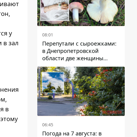
живают
тон,
ся у
08:01
 в зал
Перепутали с сыроежками:
в Днепропетровской
области две женщины
отравились грибами
жнения
м,
я в
оэтому
06:45
Погода на 7 августа: в