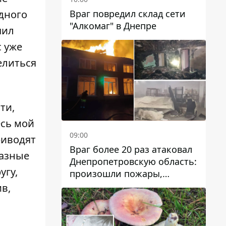
Враг повредил склад сети
дного
"Алкомаг" в Днепре
чил
 уже
елиться
ти,
есь мой
09:00
риводят
Враг более 20 раз атаковал
разные
Днепропетровскую область:
угу,
произошли пожары,
повреждены дома,
в,
инфраструктура и авто