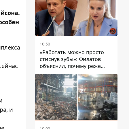
йсона.
особен
10:50
мплекса
«Работать можно просто
стиснув зубы»: Филатов
сейчас
объяснил, почему реже
пишет в соцсетях и
раскритиковал медийность
чиновников
и
ра, и
ие
10:00