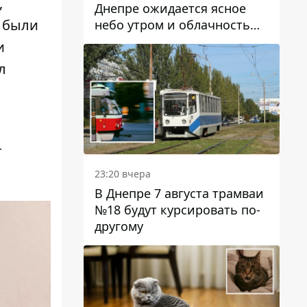
,
Днепре ожидается ясное
е были
небо утром и облачность
после обеда
и
л
т
23:20 вчера
В Днепре 7 августа трамваи
№18 будут курсировать по-
другому