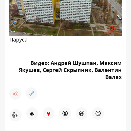
Паруса
Видео: Андрей Шушпан, Максим
Якушев, Сергей Скрыпник, Валентин
Валах
♥
🔥
😭
😆
😡
👍