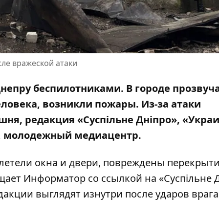
сле вражеской атаки
о Днепру беспилотниками. В городе прозвуч
еловека, возникли пожары. Из-за атаки
ашня,
редакция «Суспільне Дніпро»
, «Укра
s, молодежный медиацентр.
ылетели окна и двери, повреждены перекрыт
бщает Информатор
со ссылкой на «Суспільне 
дакции выглядят изнутри после ударов врага