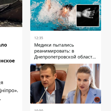
12:35
ало
Медики пытались
реанимировать: в
Днепропетровской области
инское
двухлетний мальчик утонул
в бассейне
ия
Дніпро»
.
.
10:50