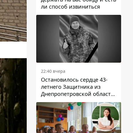
ли способ извиниться
22:40 вчера
Остановилось сердце 43-
летнего Защитника из
Днепропетровской области
Евгения Зинченко