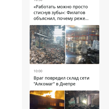
«Работать можно просто
стиснув зубы»: Филатов
объяснил, почему реже
пишет в соцсетях и
раскритиковал медийность
чиновников
10:00
Враг повредил склад сети
"Алкомаг" в Днепре