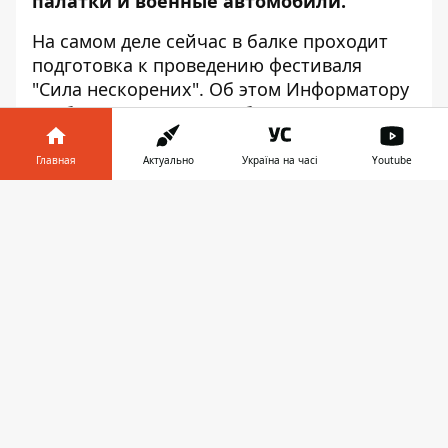
палатки и военные автомобили.
На самом деле сейчас в балке проходит
подготовка к проведению фестиваля
"Сила нескорених". Об этом
Информатору
сообщили в пресс-службе Днепровского
городского совета.
Главная
Актуально
Україна на часі
Youtube
В субботу, 14 октября, ко Дню защитника
Украины здесь проведут масштабный
Информатор в
Скачать
фестиваль. Гостей мероприятия ожидает
телефоне
👉
выставка военной техники, авиашоу,
полевая кухня и многое другое. Кроме
этого, на фестивале покажут
реконструкции исторических событий
времен Второй мировой войны.
Подготовка к фестивалю