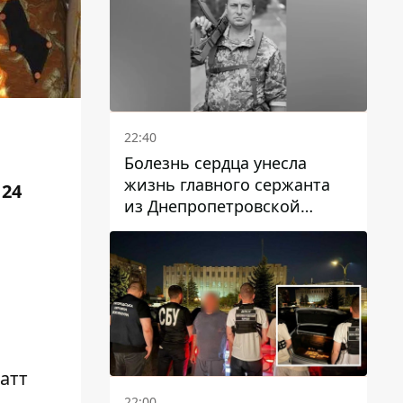
22:40
Болезнь сердца унесла
жизнь главного сержанта
 24
из Днепропетровской
области Юрия Свистуна
атт
22:00