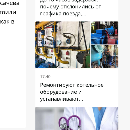
Усачева
почему отклонились от
стоили
графика поезда,
курсирующие через Днепр
как в
и область
17:40
Ремонтируют котельное
оборудование и
устанавливают
генераторные установки:
как в Днепре готовятся к
отопительному сезону