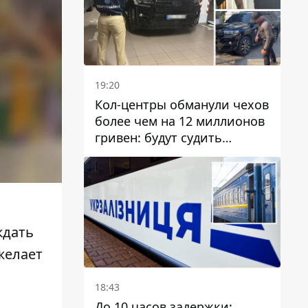
19:20
Кол-центры обманули чехов
более чем на 12 миллионов
гривен: будут судить
днепрянина,
организовавшего
транснациональную
преступную организацию
ждать
желает
18:43
До 10 часов задержки: