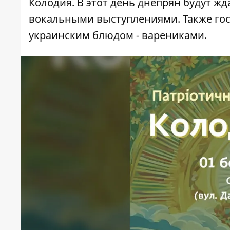
Колодия. В этот день днепрян будут ж
вокальными выступлениями. Также го
украинским блюдом - варениками.