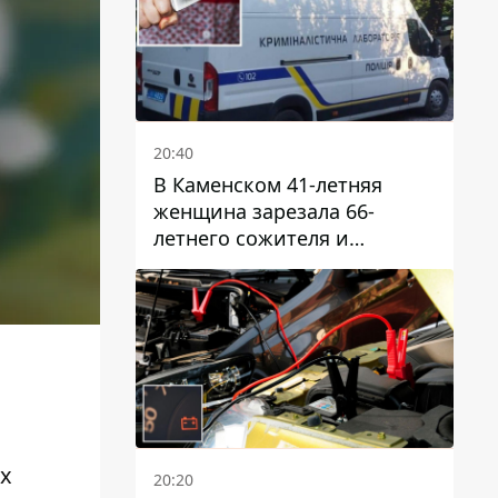
20:40
В Каменском 41-летняя
женщина зарезала 66-
летнего сожителя и
пыталась обмануть
полицейских
ых
20:20