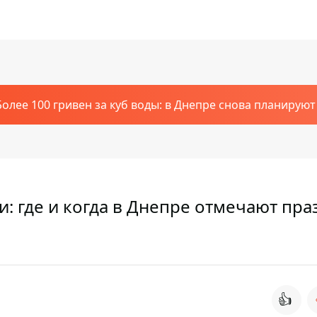
Более 100 гривен за куб воды: в Днепре снова планирую
и: где и когда в Днепре отмечают пра
👍