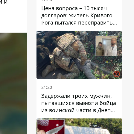
и и
Цена вопроса – 10 тысяч
долларов: житель Кривого
Рога пытался переправить
мужчину в Словакию
21:20
Задержали троих мужчин,
пытавшихся вывезти бойца
из воинской части в Днепр
за 7 тысяч долларов: среди
них был врач