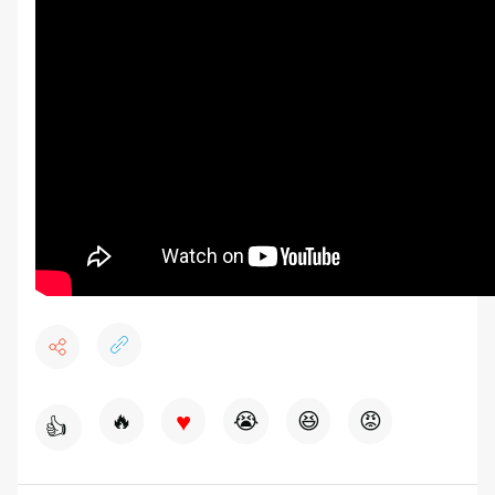
♥
🔥
😭
😆
😡
👍