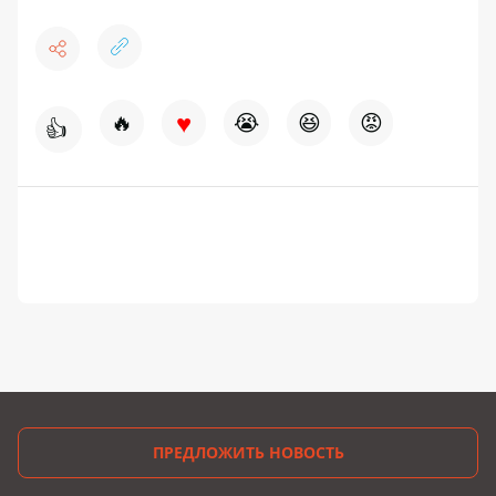
♥
🔥
😭
😆
😡
👍
ПРЕДЛОЖИТЬ НОВОСТЬ