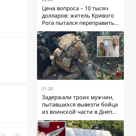
Цена вопроса – 10 тысяч
долларов: житель Кривого
Рога пытался переправить
мужчину в Словакию
21:20
Задержали троих мужчин,
пытавшихся вывезти бойца
из воинской части в Днепр
за 7 тысяч долларов: среди
них был врач