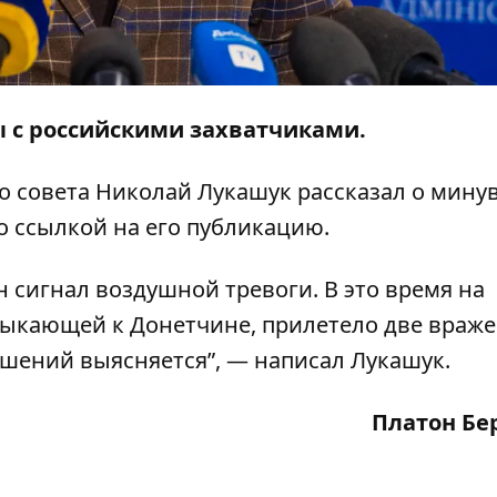
ы с российскими захватчиками.
о совета Николай Лукашук рассказал о мин
о ссылкой на его
публикацию
.
н сигнал воздушной тревоги. В это время на
кающей к Донетчине, прилетело две враже
шений выясняется”, — написал Лукашук.
Платон Бе