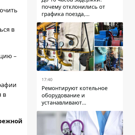
почему отклонились от
лючить
графика поезда,
курсирующие через Днепр
и область
ься в
ацию –
17:40
рафии
Ремонтируют котельное
 в
оборудование и
устанавливают
генераторные установки:
как в Днепре готовятся к
режной
отопительному сезону