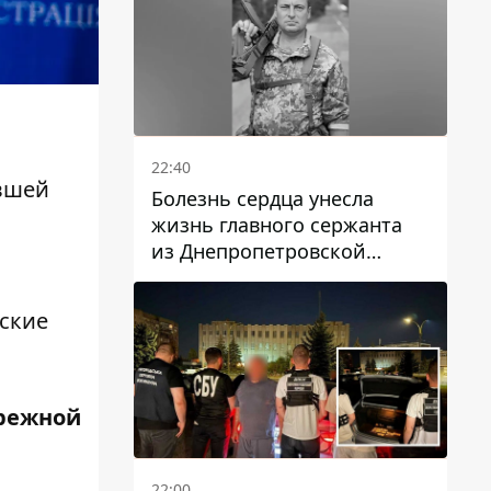
22:40
увшей
Болезнь сердца унесла
жизнь главного сержанта
из Днепропетровской
области Юрия Свистуна
ские
режной
22:00