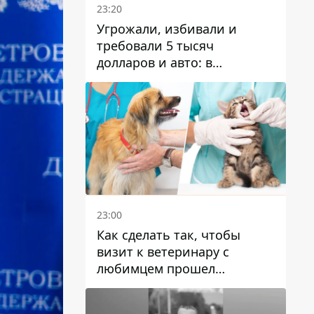
23:20
Угрожали, избивали и
требовали 5 тысяч
долларов и авто: в
Павлограде задержали двух
мужчин
23:00
Как сделать так, чтобы
визит к ветеринару с
любимцем прошел
спокойно: простые советы