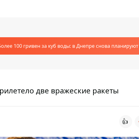
Более 100 гривен за куб воды: в Днепре снова планирую
рилетело две вражеские ракеты
👍