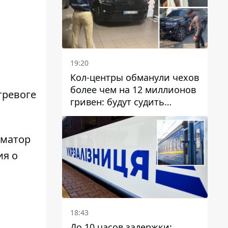
19:20
Кол-центры обманули чехов
более чем на 12 миллионов
тревоге
гривен: будут судить
днепрянина,
организовавшего
транснациональную
рматор
преступную организацию
я о
18:43
До 10 часов задержки: