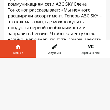
коммуникациям сети АЗС SKY Елена
Тонконог рассказывает: «Мы немного
расширили ассортимент. Теперь АЗС SKY –
это как магазин, где можно купить
продукты первой необходимости и
заправить бензин. Чтобы клиенту было
удобно, например, по пути домой, заехать
и купить какую-нибудь крупу или
макароны».
Главная
Актуально
Україна на часі
В период карантина SKY предлагает
Информатор в
Скачать
скидку на все виды топлива: каждый литр
телефоне
👉
для клиента обойдется на гривну дешевле.
«Мы приняли такое решение, потому что
сейчас многие оказались в рабочей паузе
— соответственно, упали доходы.
Поэтому приезжайте, заправляйтесь,
экономьте вместе со SKY” - Елена