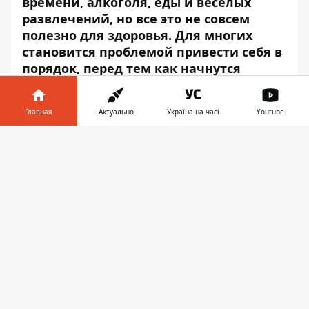
времени, алкоголя, еды и веселых
развлечений, но все это не совсем
полезно для здоровья. Для многих
становится проблемой привести себя в
порядок, перед тем как начнутся
рабочие будни и простые житейские
заботы. Переедание, алкоголь,
Главная
Актуально
Україна на часі
Youtube
обманчивое тепло и многие другие
факторы, присущие «маевке»,
Информатор в
Скачать
зачастую становятся причиной
телефоне
👉
обострения многих заболеваний.
Для того, чтобы свойственное затяжным
каникулам переедание и употребление
алкоголя не обернулось обострением
болезней, заблаговременно
проконсультируйтесь с врачом. Ведь
выходные – самое удобное время для того,
чтобы получить консультацию