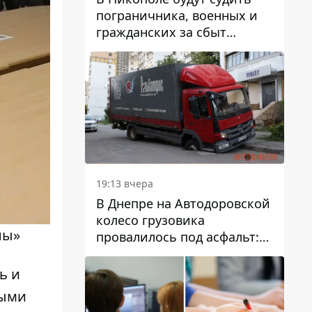
пограничника, военных и
гражданских за сбыт
психотропов
19:13 вчера
В Днепре на Автодоровской
колесо грузовика
ны»
провалилось под асфальт:
движение заблокировано
ь и
ными