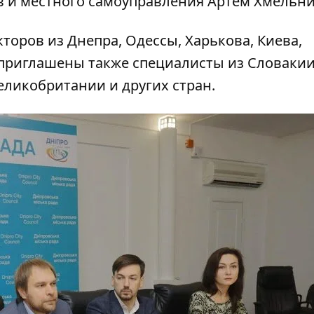
в и местного самоуправления Артем Хмельни
торов из Днепра, Одессы, Харькова, Киева,
приглашены также специалисты из Словакии
еликобритании и других стран.