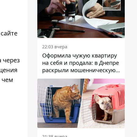
 сайте
22:03 вчера
Оформила чужую квартиру
 через
на себя и продала: в Днепре
ещения
раскрыли мошенническую
схему с недвижимостью
 чем
21:38 вчера