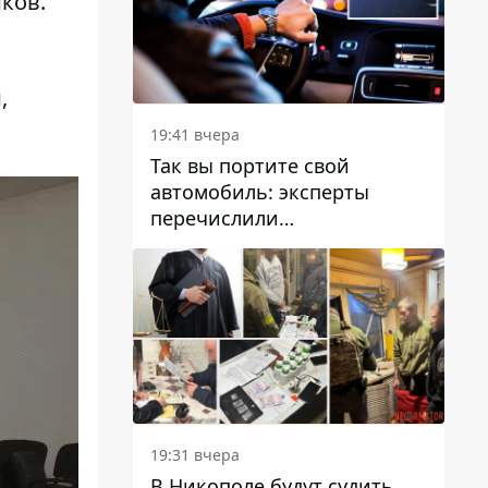
ков.
,
19:41 вчера
Так вы портите свой
автомобиль: эксперты
перечислили
распространенные
привычки водителей,
которые на самом деле
вредят машине
19:31 вчера
В Никополе будут судить