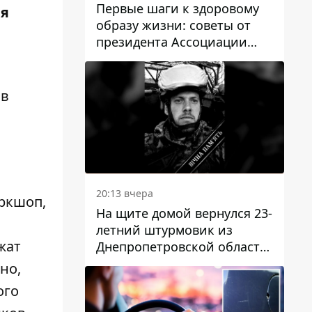
Первые шаги к здоровому
ая
образу жизни: советы от
президента Ассоциации
диетологов Украины
 в
20:13 вчера
ркшоп,
На щите домой вернулся 23-
летний штурмовик из
жат
Днепропетровской области
Богдан Бескровный
но,
ого