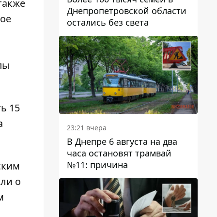
также
Днепропетровской области
ное
остались без света
пы
ь 15
а
23:21 вчера
В Днепре 6 августа на два
часа остановят трамвай
№11: причина
ским
или о
м