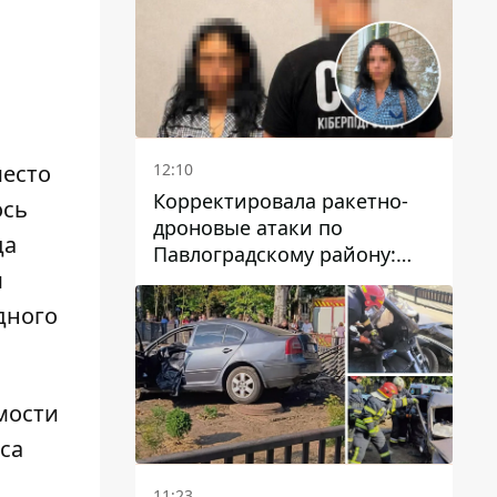
12:10
место
Корректировала ракетно-
ось
дроновые атаки по
да
Павлоградскому району:
м
задержали вражескую
агентку
дного
мости
са
11:23