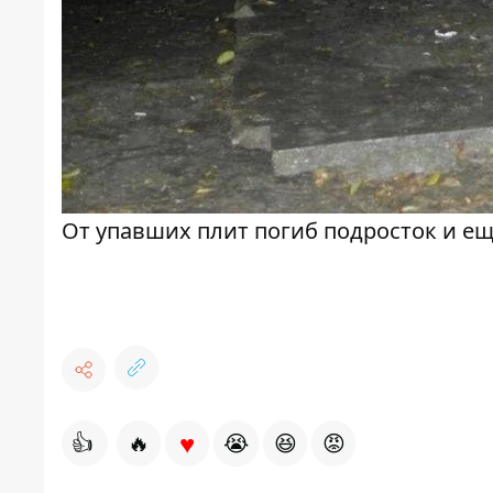
От упавших плит погиб подросток и ещ
♥
👍
🔥
😭
😆
😡