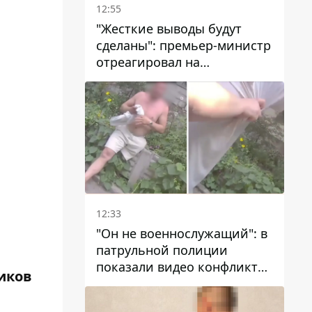
12:55
"Жесткие выводы будут
сделаны": премьер-министр
отреагировал на
несколькодневное
отсутствие воды в Марганце
12:33
"Он не военнослужащий": в
патрульной полиции
показали видео конфликта
ников
с мужчиной без ноги на
проспекте Поля в Днепре