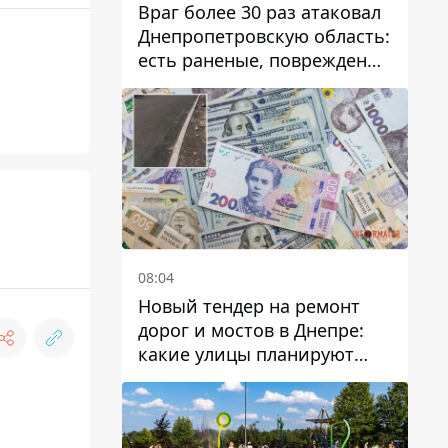
Враг более 30 раз атаковал
Днепропетровскую область:
есть раненые, повреждены
лицей, дома и предприятия
08:04
Новый тендер на ремонт
дорог и мостов в Днепре:
какие улицы планируют
обновить и сколько
десятков миллионов гривен
на это хотят потратить