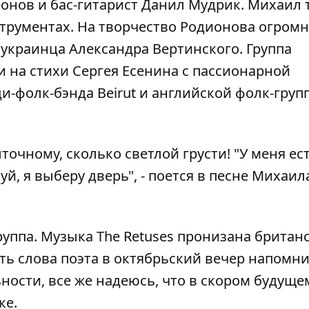
дионов и бас-гитарист Данил Мудрик. Михаил 
нструментах. На творчество Родионова огром
украинца Александра Вертинского. Группа
и на стихи Сергея Есенина с пассионарной
-фолк-бэнда Beirut и английской фолк-груп
точному, сколько светлой грусти! "У меня ест
уй, я выберу дверь", - поется в песне Михаил
группа. Музыка The Retuses пронизана британ
оть слова поэта в октябрьский вечер напомн
ьности, все же надеюсь, что в скором будуще
ке.