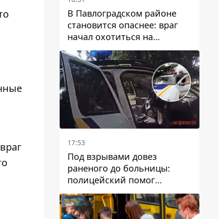
В Павлоградском районе
то
становится опаснее: враг
начал охотиться на
гражданский и военный
транспорт
й
очные
17:53
 враг
Под взрывами довез
го
раненого до больницы:
полицейский помог
пострадавшему после атаки
на Каменский район