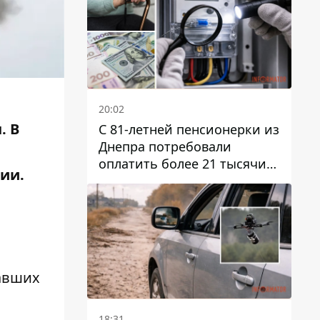
20:02
. В
С 81-летней пенсионерки из
Днепра потребовали
оплатить более 21 тысячи
ии.
гривен за "вмешательство в
работу счетчика"
давших
18:31