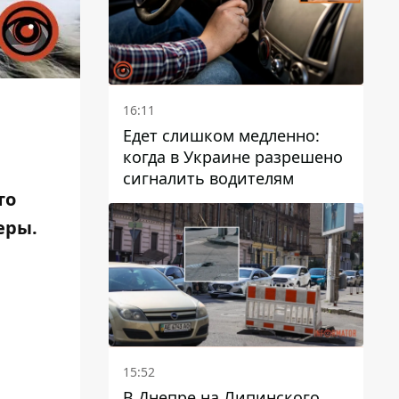
16:11
Едет слишком медленно:
когда в Украине разрешено
сигналить водителям
то
еры.
15:52
В Днепре на Липинского