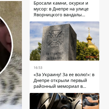
Бросали камни, окурки и
мусор: в Днепре на улице
Яворницкого вандалы
повредили питьевые
фонтаны
16:53
«За Украину! За ее волю!»: в
Днепре открыли первый
районный мемориал в
честь погибших
Защитников