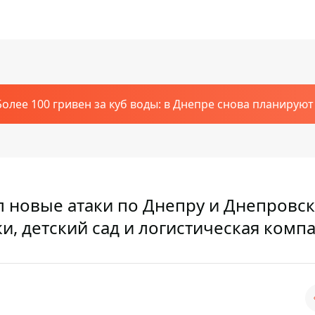
Более 100 гривен за куб воды: в Днепре снова планирую
л новые атаки по Днепру и Днепровс
, детский сад и логистическая комп