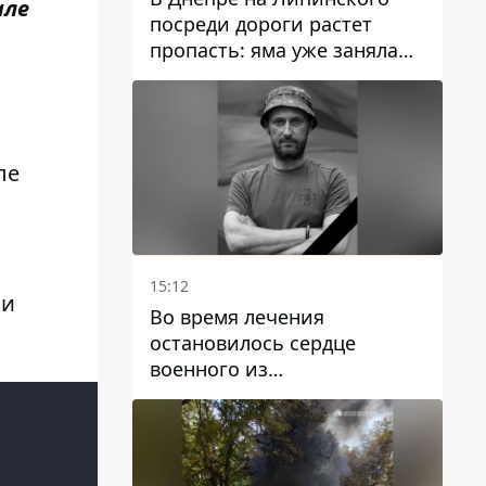
але
посреди дороги растет
пропасть: яма уже заняла
полосу движения
ле
15:12
ии
Во время лечения
остановилось сердце
военного из
Днепропетровской области
Ростислава Лупашко