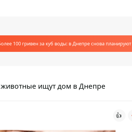
Более 100 гривен за куб воды: в Днепре снова планирую
е животные ищут дом в Днепре
👍