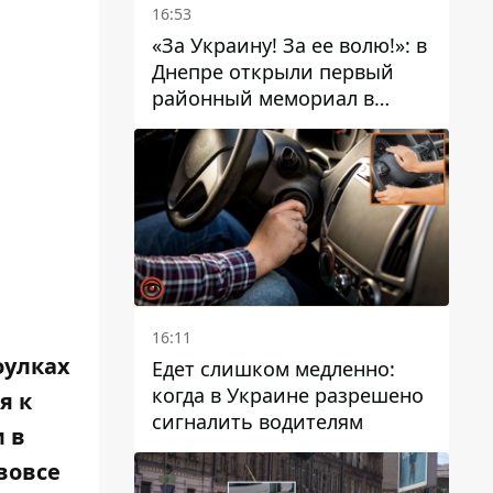
16:53
«За Украину! За ее волю!»: в
Днепре открыли первый
районный мемориал в
честь погибших
Защитников
16:11
оулках
Едет слишком медленно:
когда в Украине разрешено
я к
сигналить водителям
 в
вовсе