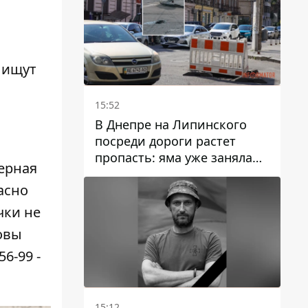
 ищут
15:52
В Днепре на Липинского
посреди дороги растет
пропасть: яма уже заняла
ерная
полосу движения
асно
чки не
овы
6-99 -
15:12