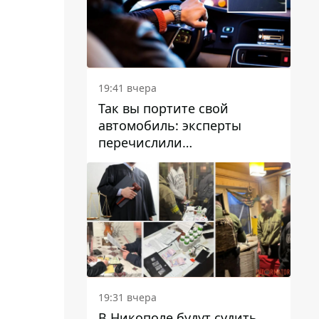
19:41 вчера
Так вы портите свой
автомобиль: эксперты
перечислили
распространенные
привычки водителей,
которые на самом деле
вредят машине
19:31 вчера
В Никополе будут судить