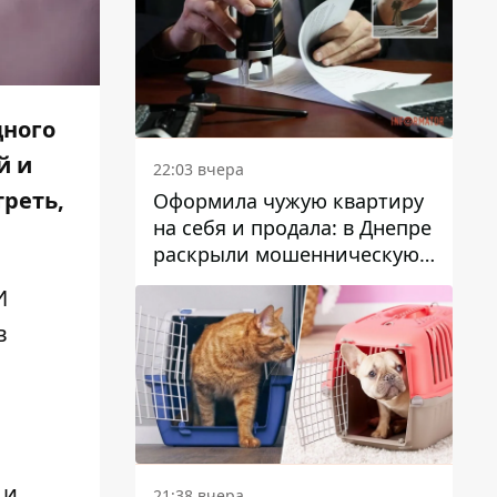
дного
й и
22:03 вчера
треть,
Оформила чужую квартиру
на себя и продала: в Днепре
раскрыли мошенническую
схему с недвижимостью
И
в
 и
21:38 вчера