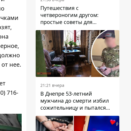
Путешествия с
но
четвероногим другом:
ачками
простые советы для
зят,
поездок с животными
она
верное,
 должно
от нее.
ет
21:21 вчера
) 716-
В Днепре 53-летний
мужчина до смерти избил
сожительницу и пытался
скрыть преступление:
детали