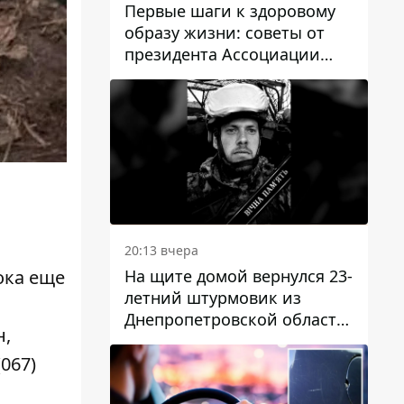
Первые шаги к здоровому
образу жизни: советы от
президента Ассоциации
диетологов Украины
20:13 вчера
ока еще
На щите домой вернулся 23-
летний штурмовик из
Днепропетровской области
н,
Богдан Бескровный
067)