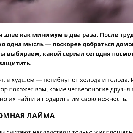
 злее как минимум в два раза. После тру
ько одна мысль — поскорее добраться домо
 мы выбираем, какой сериал сегодня посмо
 защитить.
, в худшем — погибнут от холода и голода. 
тор
покажет вам, какие четвероногие друзья 
жно их найти и подарить им свою нежность.
ОМНАЯ ЛАЙМА
ни считают наследством только жилплощадь