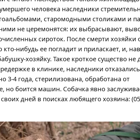
 умершего человека наследники стремитель
отоальбомами, старомодными столиками и п
ними не церемонятся: их выбрасывают, выво
гочисленных сироток. После смерти хозяйки 
о кто-нибудь ее погладит и приласкает, и, на
бушку-хозяйку. Такое кроткое существо не
редержке в клинике, наследники отказались 
 3-4 года, стерилизована, обработана от
ке, но боится машин. Собачка явно заслужива
своих дней в поисках любящего хозяина: (050