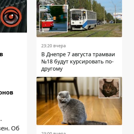
23:20 вчера
в
В Днепре 7 августа трамваи
№18 будут курсировать по-
другому
онов
.
вен. Об
23:00 вчера