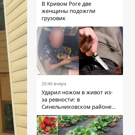
В Кривом Роге две
женщины подожгли
грузовик
20:40 вчера
Ударил ножом в живот из-
за ревности: в
Синельниковском районе
задержали 49-летнего
мужчину за убийство