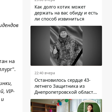
Как долго котик может
держать на вас обиду и есть
ли способ извиниться
идендов
тан на
лург".
22:40 вчера
Остановилось сердце 43-
инки,
летнего Защитника из
, VIP-
Днепропетровской области
Евгения Зинченко
 и