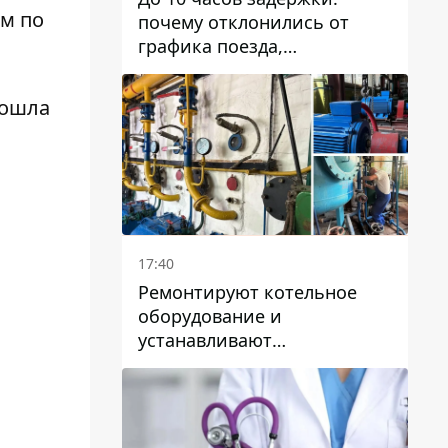
им по
почему отклонились от
графика поезда,
курсирующие через Днепр
и область
зошла
17:40
Ремонтируют котельное
оборудование и
устанавливают
генераторные установки:
как в Днепре готовятся к
отопительному сезону