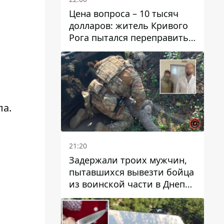
Цена вопроса – 10 тысяч
долларов: житель Кривого
Рога пытался переправить
мужчину в Словакию
ла.
21:20
Задержали троих мужчин,
пытавшихся вывезти бойца
из воинской части в Днепр
за 7 тысяч долларов: среди
них был врач