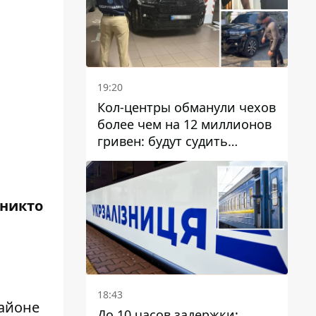
19:20
Кол-центры обманули чехов
более чем на 12 миллионов
гривен: будут судить
днепрянина,
организовавшего
транснациональную
 никто
преступную организацию
18:43
районе
До 10 часов задержки: