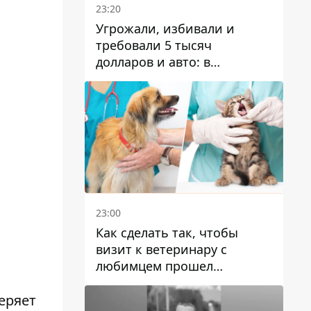
23:20
Угрожали, избивали и
требовали 5 тысяч
долларов и авто: в
Павлограде задержали двух
мужчин
23:00
Как сделать так, чтобы
визит к ветеринару с
любимцем прошел
спокойно: простые советы
еряет