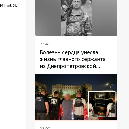
иться.
22:40
Болезнь сердца унесла
жизнь главного сержанта
из Днепропетровской
области Юрия Свистуна
22:00