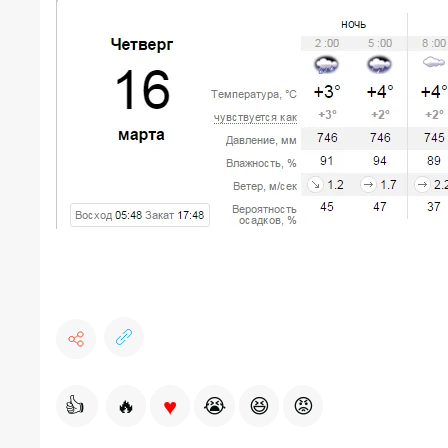
♥
👍
🔥
😭
😆
😡