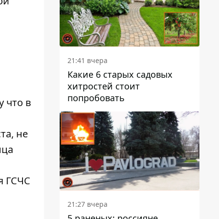
ой
21:41 вчера
Какие 6 старых садовых
хитростей стоит
попробовать
у что в
та, не
нца
я ГСЧС
21:27 вчера
5 раненых: россияне