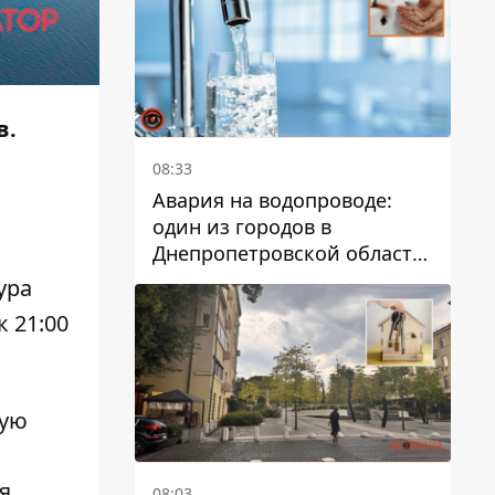
дальнейшем
в.
08:33
Авария на водопроводе:
один из городов в
Днепропетровской области
остался без воды
ура
к 21:00
кую
я.
08:03