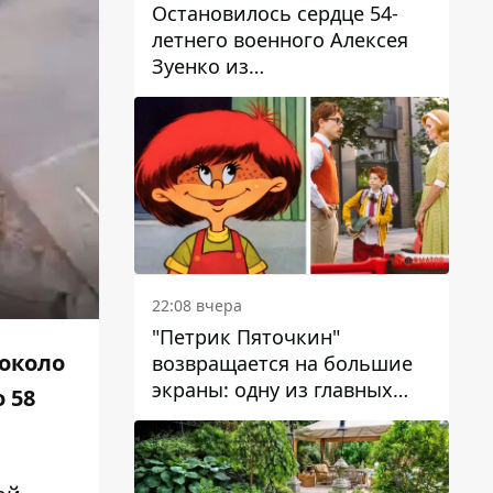
Остановилось сердце 54-
летнего военного Алексея
Зуенко из
Днепропетровской области
22:08 вчера
"Петрик Пяточкин"
около
возвращается на большие
экраны: одну из главных
 58
ролей сыграет 9-летний
днепрянин Александр
Войтеховский