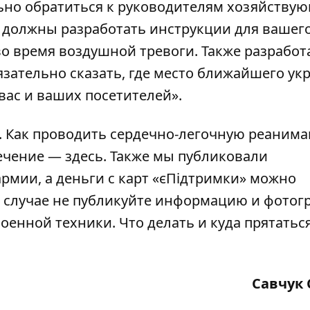
льно обратиться к руководителям хозяйству
ы должны разработать инструкции для вашег
во время воздушной тревоги. Также разработ
зательно сказать, где место ближайшего ук
 вас и ваших посетителей».
. Как проводить сердечно-легочную реаним
течение —
здесь
. Также мы публиковали
армии
, а деньги с карт «єПідтримки»
можно
 случае
не публикуйте
информацию и фотог
енной техники. Что делать и куда прятаться
Савчук