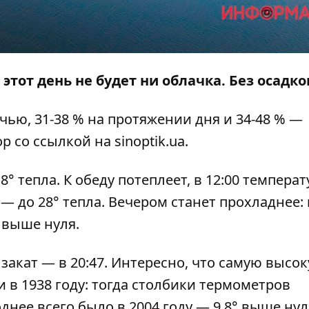
 этот день не будет ни облачка. Без осадко
чью, 31-38 % на протяжении дня и 34-48 % —
ор
со ссылкой на
sinoptik.ua
.
° тепла. К обеду потеплеет, в 12:00 температ
 — до 28° тепла. Вечером станет прохладнее: 
 выше нуля.
 закат — в 20:47. Интересно, что самую высо
 в 1938 году: тогда столбики термометров
днее всего было в 2004 году — 9,8° выше нул