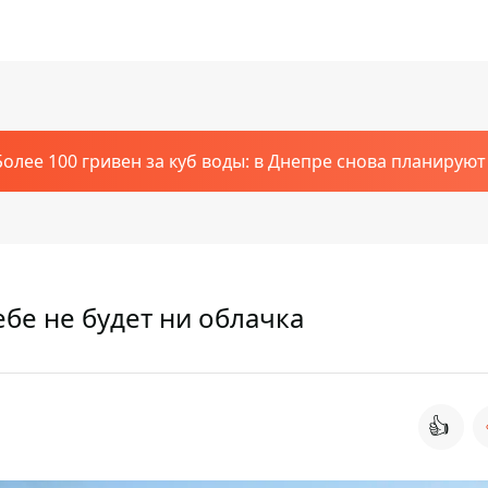
Более 100 гривен за куб воды: в Днепре снова планирую
ебе не будет ни облачка
👍