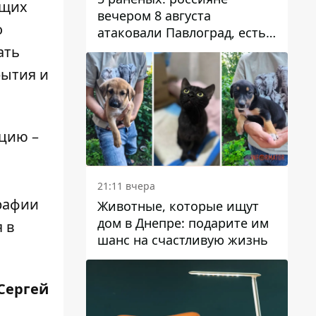
ющих
вечером 8 августа
о
атаковали Павлоград, есть
возгорание
ать
рытия и
ацию –
21:11 вчера
рафии
Животные, которые ищут
дом в Днепре: подарите им
 в
шанс на счастливую жизнь
 Сергей