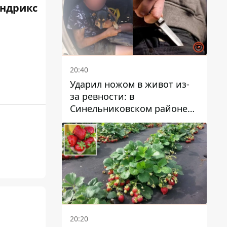
ендрикс
20:40
Ударил ножом в живот из-
за ревности: в
Синельниковском районе
задержали 49-летнего
мужчину за убийство
20:20