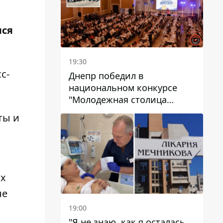
лся
19:30
с-
Днепр победил в
национальном конкурсе
"Молодежная столица
Украины – 2026"
ты и
ых
не
19:00
"Я не знаю, как я осталась