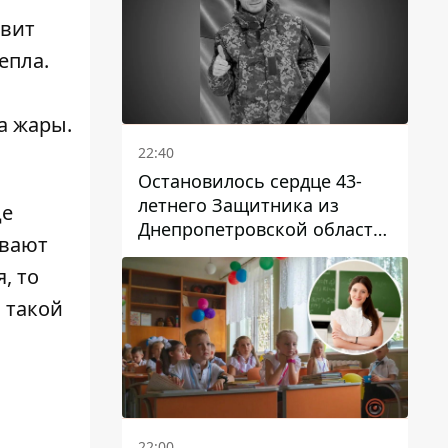
авит
епла.
са жары.
22:40
Остановилось сердце 43-
летнего Защитника из
де
Днепропетровской области
ывают
Евгения Зинченко
, то
я такой
22:00