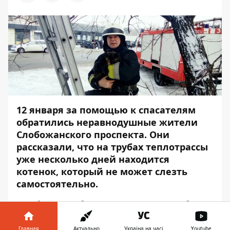
12 января за помощью к спасателям
обратились неравнодушные жители
Слобожанского проспекта. Они
рассказали, что на трубах теплотрассы
уже несколько дней находится
котенок, который не может слезть
самостоятельно.
Это было приблизительно в 11:35. Об
инциденте сообщает
Информатор
,
ссылаясь на пресс-службу ГСЧС в
Главная
Актуально
Україна на часі
Youtube