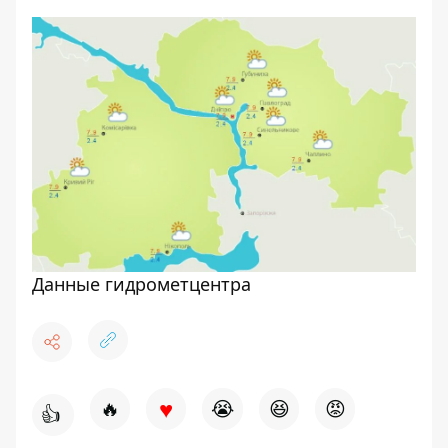
Данные гидрометцентра
♥
🔥
😭
😆
😡
👍