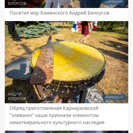
Посетил мэр Каменского Андрей Белоусов
Обряд приготовления Карнауховской
"зливаної" каши признали элемонтом
нематеирального культурного наследия