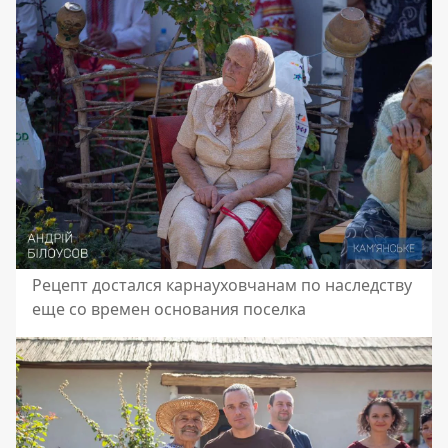
Рецепт достался карнауховчанам по наследству
еще со времен основания поселка