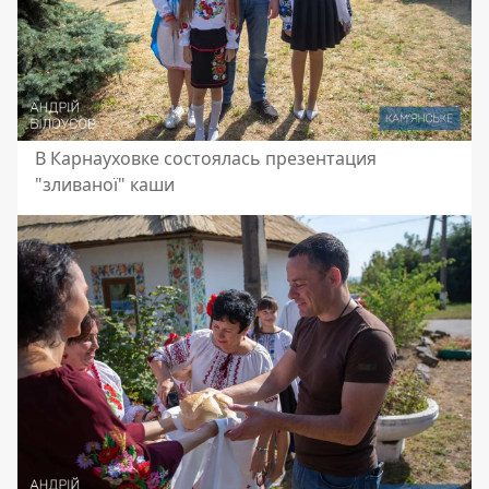
В Карнауховке состоялась презентация
"зливаної" каши