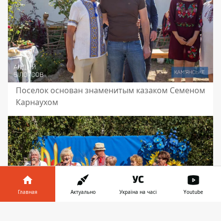
Поселок основан знаменитым казаком Семеном
Карнаухом
Главная
Актуально
Україна на часі
Youtube
Информатор в
Скачать