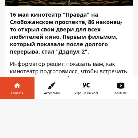
16 мая кинотеатр "Правда" на
Слобожанском проспекте, 86 наконец-
то открыл свои двери для всех
любителей кино. Первым фильмом,
который показали после долгого
перерыва, стал "Дэдпул-2".
Информатор
решил показать вам, как
кинотеатр подготовился, чтобы встречать
долгожданных гостей. Торжественное
открытие кинотеатра состоится совсем
скоро.
Главная
Актуально
Україна на часі
Youtube
В день открытия "Дэдпул-2" показывают
Информатор в
Скачать
еще в привычном варианте, а 17 мая
телефоне
👉
можно будет посмотреть фильм
"Мстители" уже с новой технологией
звука Dolby Atmos. Это первый и