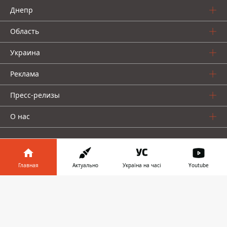
Днепр
Область
Украина
Реклама
Пресс-релизы
О нас
Главная
Актуально
Україна на часі
Youtube
Информатор в
Информатор проекты
Скачать
телефоне
👉
Информатор
Информатор
Информатор
Украина
Киев
Авто