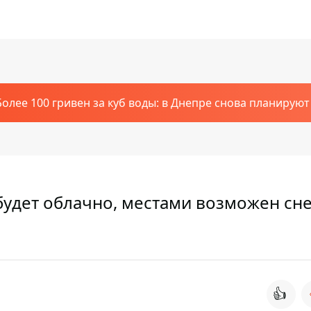
Более 100 гривен за куб воды: в Днепре снова планирую
 будет облачно, местами возможен сне
👍