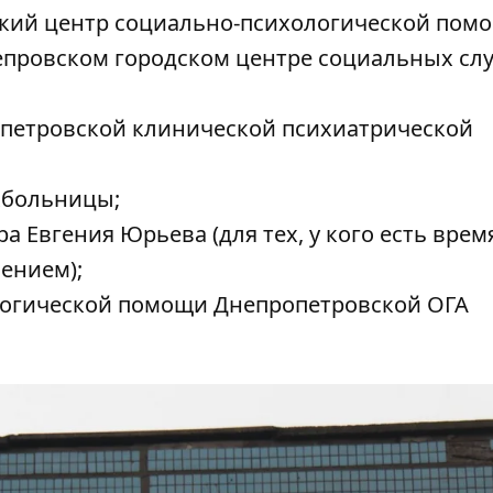
кий центр социально-психологической пом
епровском городском центре социальных сл
петровской клинической психиатрической
хбольницы;
а Евгения Юрьева (для тех, у кого есть врем
ением);
логической помощи Днепропетровской ОГА