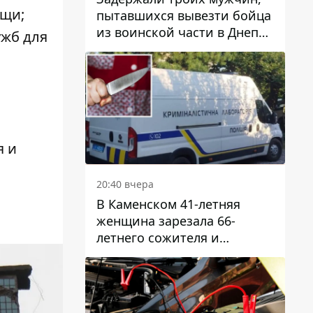
ощи;
пытавшихся вывезти бойца
из воинской части в Днепр
ужб для
за 7 тысяч долларов: среди
них был врач
я и
20:40 вчера
В Каменском 41-летняя
женщина зарезала 66-
летнего сожителя и
пыталась обмануть
полицейских