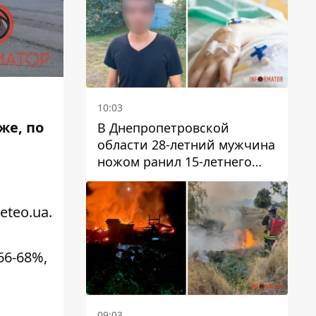
10:03
же, по
В Днепропетровской
области 28-летний мужчина
ножом ранил 15-летнего
парня
eteo.ua
.
66-68%,
09:03