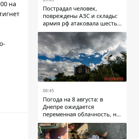
:00 на
Пострадал человек,
тигнет
повреждены АЗС и склады:
армия рф атаковала шесть
районов Днепропетровской
области
о-
06:45
Погода на 8 августа: в
Днепре ожидается
переменная облачность, но
может пойти дождь