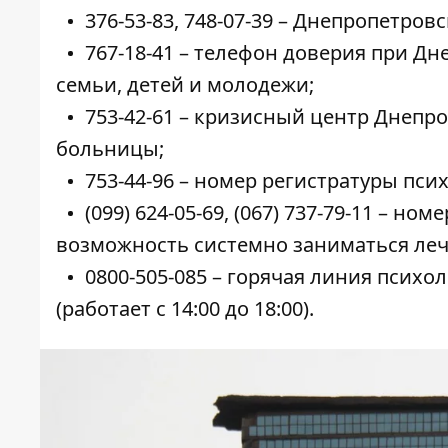
376-53-83
,
748-07-39
– Днепропетровс
767-18-41
– телефон доверия при Дн
семьи, детей и молодежи;
753-42-61
– кризисный центр Днепро
больницы;
753-44-96
– номер регистратуры пси
(099) 624-05-69
,
(067) 737-79-11
– номер
возможность системно заниматься леч
0800-505-085
– горячая линия психо
(работает с 14:00 до 18:00).