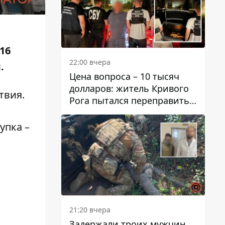
16
22:00 вчера
.
Цена вопроса – 10 тысяч
долларов: житель Кривого
твия.
Рога пытался переправить
мужчину в Словакию
упка –
21:20 вчера
Задержали троих мужчин,