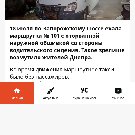
18 июля по Запорожскому шоссе ехала
маршрутка № 101 с оторванной
наружной обшивкой со стороны
водительского сидения. Такое зрелище
возмутило жителей Днепра.
Во время движения маршрутное такси
было без пассажиров.
Однако
Информатор
решил выяснить, кто
виноват в таком состоянии транспортного
средства и что грозит за подобное
Главная
Актуально
Україна на часі
Youtube
нарушение.
Информатор в
Скачать
Председатель профсоюза автомобилистов
телефоне
👉
и автоперевозчиков Днепра Михаил
Тонконогий рассказал, что единственный,