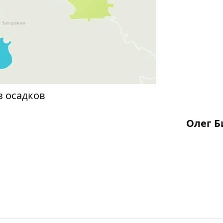
з осадков
Олег Б