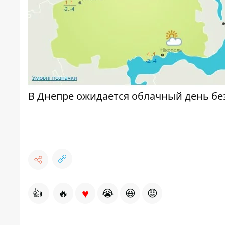
В Днепре ожидается облачный день бе
♥
👍
🔥
😭
😆
😡