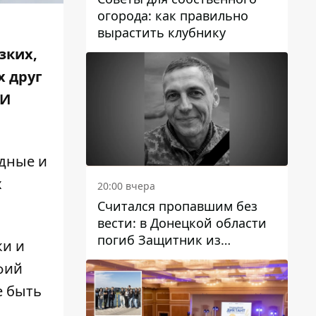
огорода: как правильно
вырастить клубнику
зких,
х друг
 И
одные и
х
20:00 вчера
Считался пропавшим без
вести: в Донецкой области
погиб Защитник из
ки и
Каменского Антон
фий
Красовский
е быть