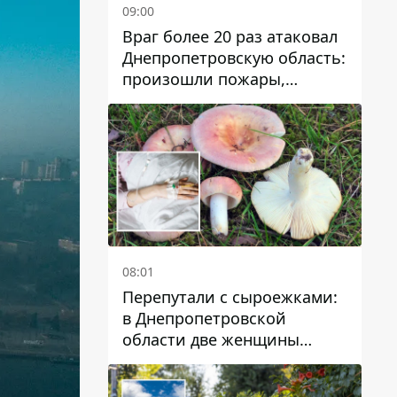
09:00
Враг более 20 раз атаковал
Днепропетровскую область:
произошли пожары,
повреждены дома,
инфраструктура и авто
08:01
Перепутали с сыроежками:
в Днепропетровской
области две женщины
отравились грибами