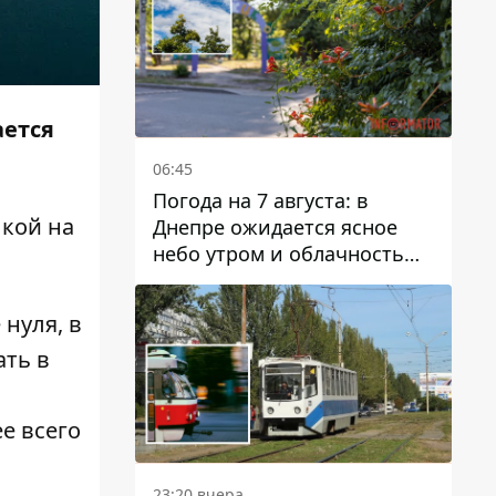
ается
06:45
Погода на 7 августа: в
лкой на
Днепре ожидается ясное
небо утром и облачность
после обеда
 нуля, в
ать в
ее всего
23:20 вчера