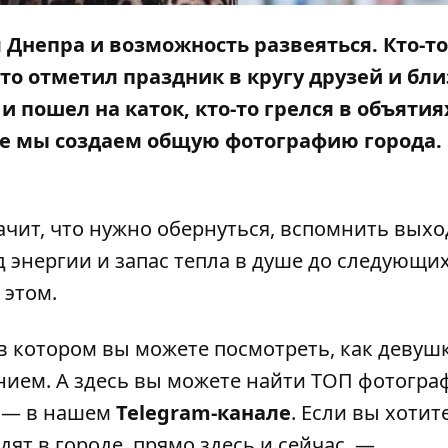
непра и возможность развеяться. Кто-то
то отметил праздник в кругу друзей и бли
и пошел на каток, кто-то грелся в объятия
есте мы создаем общую фотографию города.
начит, что нужно обернуться, вспомнить вых
д энергии и запас тепла в душе до следующи
 этом.
 в котором вы можете посмотреть, как девуш
нием. А
здесь
вы можете найти ТОП фотогра
 — в нашем
Telegram-канале
. Если вы хотит
дят в городе, прямо здесь и сейчас, —