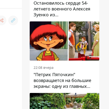
Остановилось сердце 54-
летнего военного Алексея
Зуенко из
Днепропетровской области
22:08 вчера
"Петрик Пяточкин"
возвращается на большие
экраны: одну из главных
ролей сыграет 9-летний
днепрянин Александр
Войтеховский