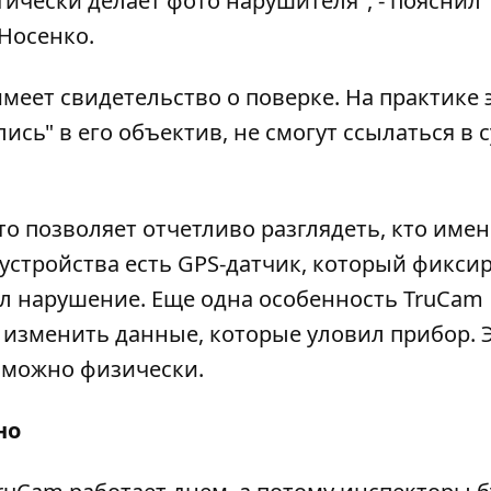
ически делает фото нарушителя", - пояснил
Носенко.
еет свидетельство о поверке. На практике 
ись" в его объектив, не смогут ссылаться в с
то позволяет отчетливо разглядеть, кто име
 устройства есть GPS-датчик, который фиксир
л нарушение. Еще одна особенность TruCam
т изменить данные, которые уловил прибор. 
озможно физически.
но