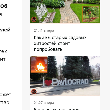
 Об
я
елей
21:41 вчера
Какие 6 старых садовых
хитростей стоит
попробовать
е с
зит
может
ство
21:27 вчера
5 раненых: россияне