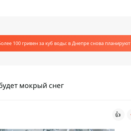
Более 100 гривен за куб воды: в Днепре снова планирую
 будет мокрый снег
👍