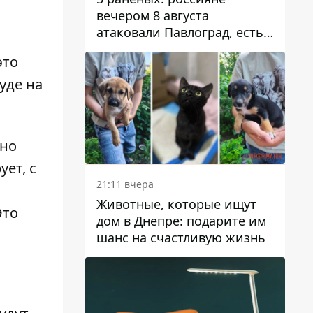
вечером 8 августа
атаковали Павлоград, есть
возгорание
это
уде на
нно
ует, с
21:11 вчера
Животные, которые ищут
Это
дом в Днепре: подарите им
шанс на счастливую жизнь