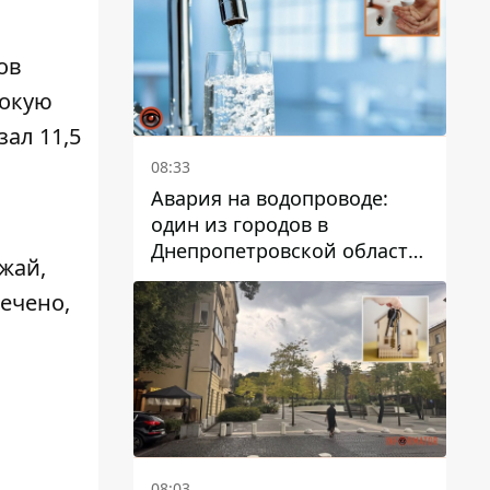
дальнейшем
ов
сокую
зал 11,5
08:33
Авария на водопроводе:
один из городов в
Днепропетровской области
жай,
остался без воды
ечено,
08:03