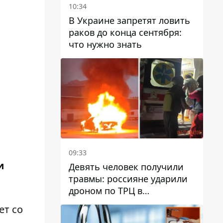
10:34
В Украине запретят ловить
раков до конца сентября:
что нужно знать
09:33
и
Девять человек получили
травмы: россияне ударили
дроном по ТРЦ в
Павлограде, будет ли
ет со
работать заведение в