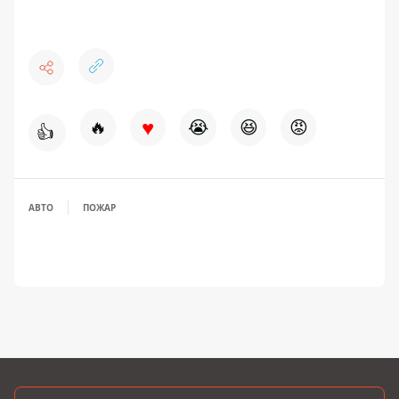
♥
🔥
😭
😆
😡
👍
АВТО
ПОЖАР