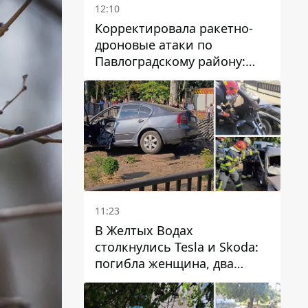
12:10
Корректировала ракетно-
дроновые атаки по
Павлоградскому району:
задержали вражескую
агентку
11:23
В Желтых Водах
столкнулись Tesla и Skoda:
погибла женщина, два
человека пострадали