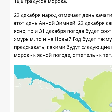
18,8 градусов мороза.
22 декабря народ отмечает день зача
этот день Анной Зимней. 22 декабря са
ясно, то и 31 декабря погода будет соо
хмурым, то и на Новый Год будет пасм
предсказать, какими будут следующие по
мороз - к ясной погоде, оттепель - к т