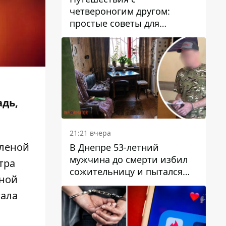
четвероногим другом:
простые советы для
поездок с животными
адь,
21:21 вчера
еленой
В Днепре 53-летний
мужчина до смерти избил
тра
сожительницу и пытался
нной
скрыть преступление:
тала
детали