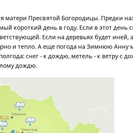
тия матери Пресвятой Богородицы. Предки н
мый короткий день в году. Если в этот день с
тветствующей. Если на деревьях будет иней, 
урно и тепло. А еще погода на Зимнюю Анну 
лгода: снег - к дождю, метель - к ветру с д
еплому дождю.