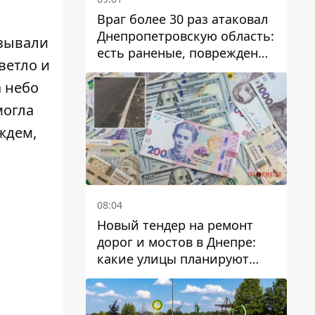
Враг более 30 раз атаковал
Днепропетровскую область:
азывали
есть раненые, повреждены
ветло и
лицей, дома и предприятия
а небо
могла
ождем,
08:04
Новый тендер на ремонт
дорог и мостов в Днепре:
какие улицы планируют
обновить и сколько
десятков миллионов гривен
на это хотят потратить