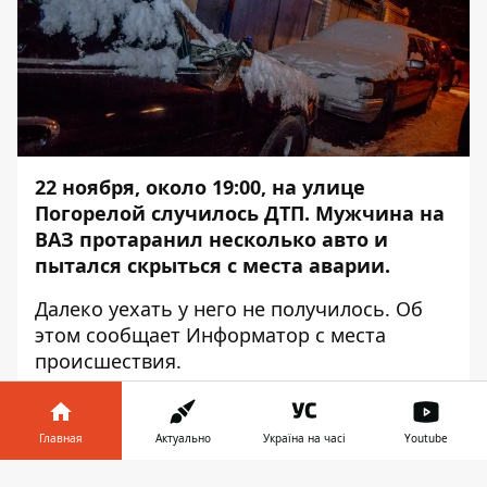
22 ноября, около 19:00, на улице
Погорелой случилось ДТП. Мужчина на
ВАЗ протаранил несколько авто и
пытался скрыться с места аварии.
Далеко уехать у него не получилось. Об
этом сообщает
Информатор
с места
происшествия.
Водителю удалось уехать на улицу
Союзную. Там его задержали жители
Главная
Актуально
Україна на часі
Youtube
района, машины которых пострадали в
ДТП. На место сразу вызвали патрульную
Информатор в