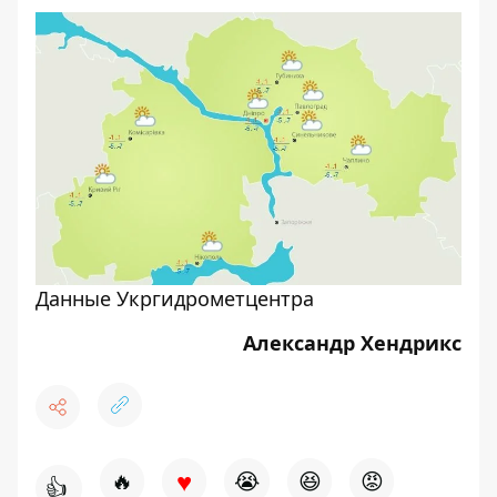
Данные Укргидрометцентра
Александр Хендрикс
♥
🔥
😭
😆
😡
👍