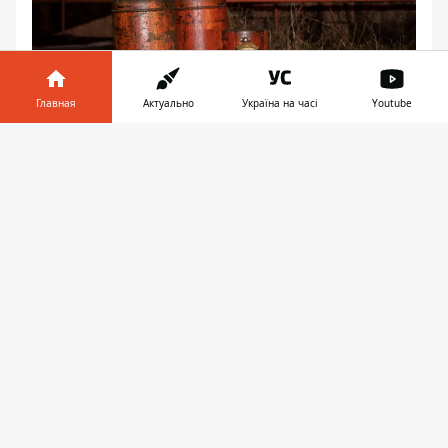
Главная
Актуально
Україна на часі
Youtube
Информатор в
Скачать
телефоне
👉
Все детали и подробности инцидента
выясняются