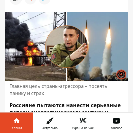
Главная цель страны-агрессора – посеять
панику и страх
Россияне пытаются нанести серьезные
потери энергетическому сектору и
прекратить экспорт электроэнергии из
Украины. Осложнения действительно
Главная
Актуально
Україна на часі
Youtube