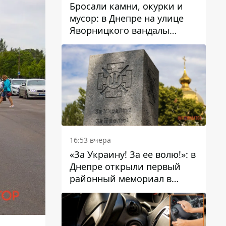
Бросали камни, окурки и
мусор: в Днепре на улице
Яворницкого вандалы
повредили питьевые
фонтаны
16:53 вчера
«За Украину! За ее волю!»: в
Днепре открыли первый
районный мемориал в
честь погибших
Защитников