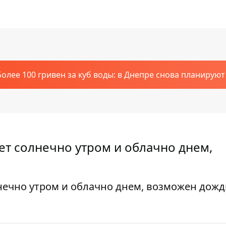
Более 100 гривен за куб воды: в Днепре снова планирую
дет солнечно утром и облачно днем,
лнечно утром и облачно днем, возможен дожд