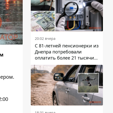
20:02 вчера
С 81-летней пенсионерки из
Днепра потребовали
ам
оплатить более 21 тысячи
гривен за "вмешательство в
работу счетчика"
чером.
2:00
18:31 вчера