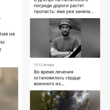
посреди дороги растет
пропасть: яма уже заняла
полосу движения
о
тия не
ны
т
15:12 вчера
Во время лечения
остановилось сердце
военного из
Днепропетровской области
Ростислава Лупашко