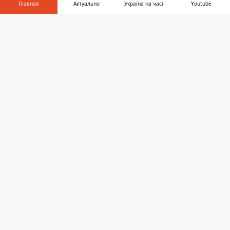
Главная
Актуально
Україна на часі
Youtube
Информатор в
Скачать
телефоне
👉
Ограждение изогнуто в двух местах