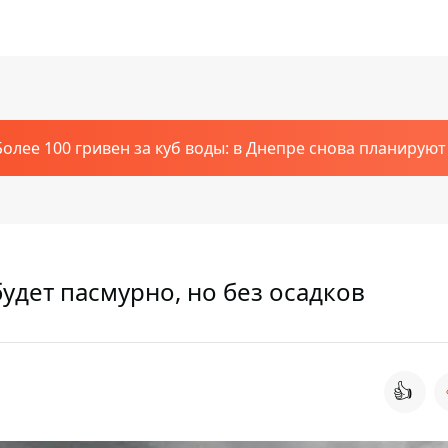
Более 100 гривен за куб воды: в Днепре снова планирую
будет пасмурно, но без осадков
👍