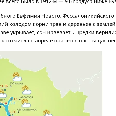
е всего было в 1912-м — 9,6 градуса ниже ну
добного Евфимия Нового, Фессалоникийского
имий холодом корни трав и деревьев с землей
аве укрывает, сон навевает". Предки верили:
такого числа в апреле начнется настоящая ве