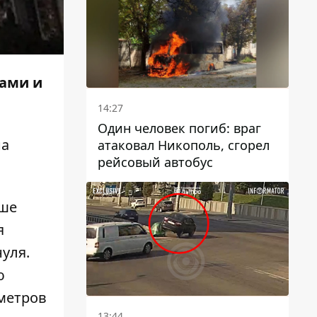
чами и
14:27
Один человек погиб: враг
на
атаковал Никополь, сгорел
рейсовый автобус
ыше
я
нуля.
ю
ометров
13:44