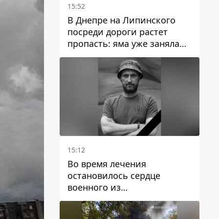
15:52
В Днепре на Липинского
посреди дороги растет
пропасть: яма уже заняла
полосу движения
15:12
Во время лечения
остановилось сердце
военного из
Днепропетровской области
Ростислава Лупашко