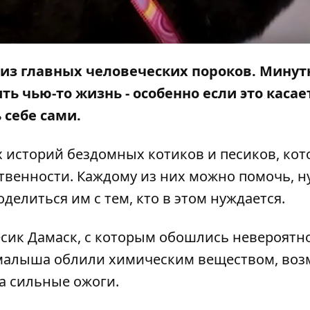
 из главных человеческих пороков. Минут
ь чью-то жизнь - особенно если это касае
 себе сами.
 историй бездомных котиков и песиков, ко
ственности. Каждому из них можно помочь, 
делиться им с тем, кто в этом нуждается.
есик Дамаск, с которым обошлись невероятн
м, малыша облили химическим веществом, воз
са сильные ожоги.