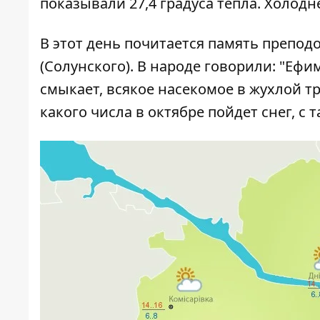
показывали 27,4 градуса тепла. Холодне
В этот день почитается память препо
(Солунского). В народе говорили: "Еф
смыкает, всякое насекомое в жухлой тр
какого числа в октябре пойдет снег, с 