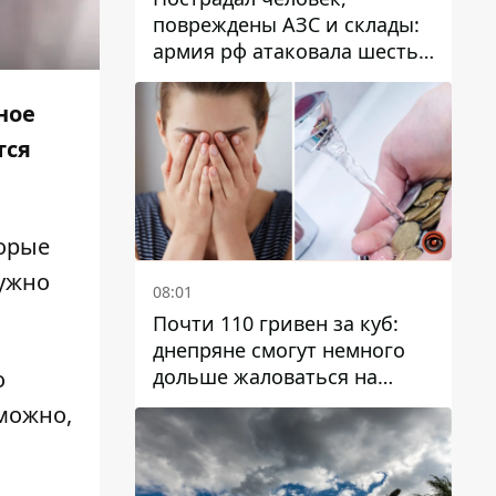
повреждены АЗС и склады:
армия рф атаковала шесть
районов Днепропетровской
области
ное
тся
торые
нужно
08:01
Почти 110 гривен за куб:
днепряне смогут немного
дольше жаловаться на
о
запланированные тарифы
можно,
на воду на 2027 год