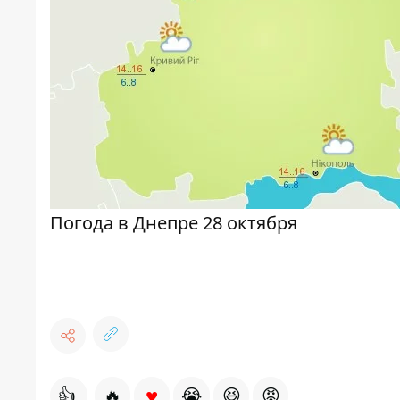
Погода в Днепре 28 октября
♥
👍
🔥
😭
😆
😡