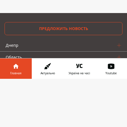
ПРЕДЛОЖИТЬ НОВОСТЬ
Днепр
Область
Украина
Главная
Актуально
Україна на часі
Youtube
Реклама
Информатор в
Скачать
телефоне
👉
Пресс-релизы
О нас