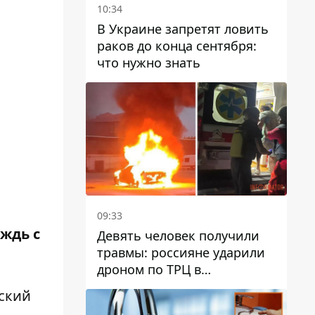
10:34
В Украине запретят ловить
раков до конца сентября:
что нужно знать
09:33
ождь с
Девять человек получили
травмы: россияне ударили
дроном по ТРЦ в
Павлограде, будет ли
ский
работать заведение в