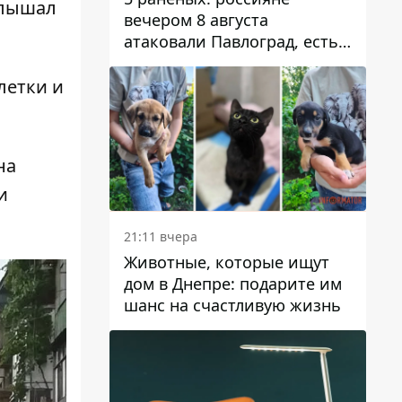
слышал
вечером 8 августа
атаковали Павлоград, есть
возгорание
летки и
на
и
21:11 вчера
Животные, которые ищут
дом в Днепре: подарите им
шанс на счастливую жизнь