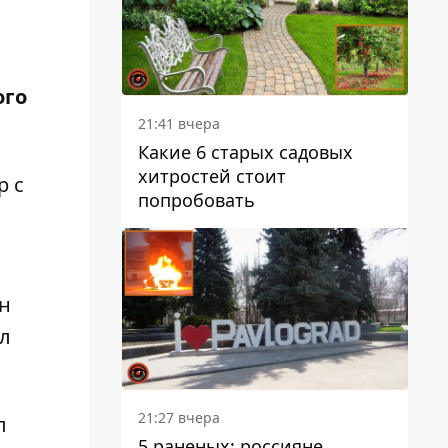
ого
21:41 вчера
Какие 6 старых садовых
хитростей стоит
р
с
попробовать
он
ил
21:27 вчера
л
5 раненых: россияне