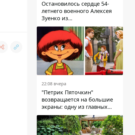
Остановилось сердце 54-
летнего военного Алексея
Зуенко из
Днепропетровской области
22:08 вчера
"Петрик Пяточкин"
возвращается на большие
экраны: одну из главных
ролей сыграет 9-летний
днепрянин Александр
Войтеховский