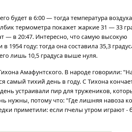
го будет в 6:00 — тогда температура воздуха
олбик термометра покажет жаркие 31 — 33 гра
ат — в 20:47. Интересно, что самую высокую
в 1954 году: тогда она составила 35,3 граду
его лишь 10,5 градуса выше нуля.
Тихона Амафунтского. В народе говорили: "Н
ся самый тихий день в году. С Тихона кончае
т день устраивали пир для тружеников, котор
ь нужны, потому что: "Где лишняя навоза к
дки приметили: если пчелы утром играют - 