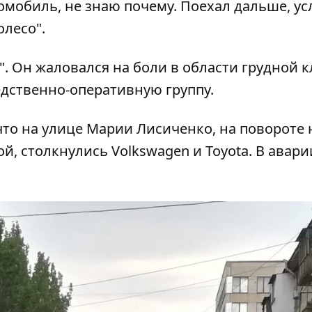
омобиль, не знаю почему. Поехал дальше, у
олесо".
. Он жаловался на боли в области грудной к
едственно-оперативную группу.
что
на улице Марии Лисиченко, на повороте 
й, столкнулись Volkswagen и Toyota.
В авари