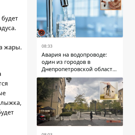
дальнейшем
 будет
дуса.
08:33
са жары.
Авария на водопроводе:
один из городов в
Днепропетровской области
а
остался без воды
тся
ые
олыжка,
будет
08:03