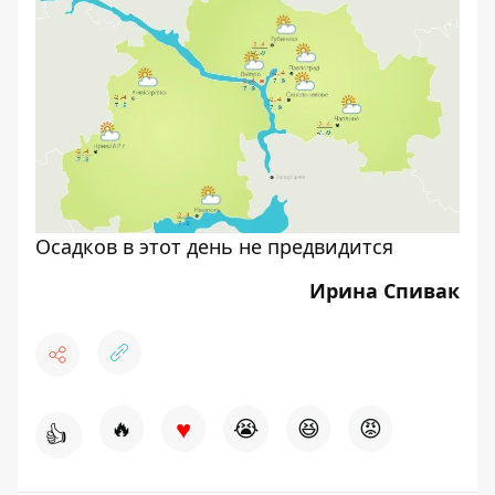
Осадков в этот день не предвидится
Ирина Спивак
♥
🔥
😭
😆
😡
👍