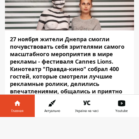
27 ноября жители Днепра смогли
почувствовать себя зрителями самого
масштабного мероприятия в мире
рекламы - фестиваля Cannes Lions.
Кинотеатр "Правда-кино" собрал 400
гостей, которые смотрели лучшие
рекламные ролики, делились
впечатлениями, общались и приятно
проводили время.
Мероприятие получилось ярким,
Главная
Актуально
Україна на часі
Youtube
интересным и по-своему уютным.
Информатор в
Информатор
предлагает вам посмотреть
Скачать
телефоне
👉
фотоотчет и поискать на фото себя или