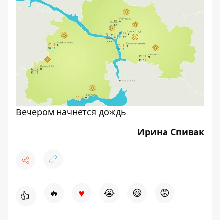
Вечером начнется дождь
Ирина Спивак
♥
🔥
😭
😆
😡
👍