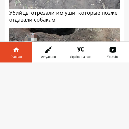
Убийцы отрезали им уши, которые позже
отдавали собакам
Главная
Актуально
Україна на часі
Youtube
Информатор в
Скачать
телефоне
👉
Гражданин РФ и его "друзья" причастны к
убийству пятерых жителей Украины
Мария Чалая