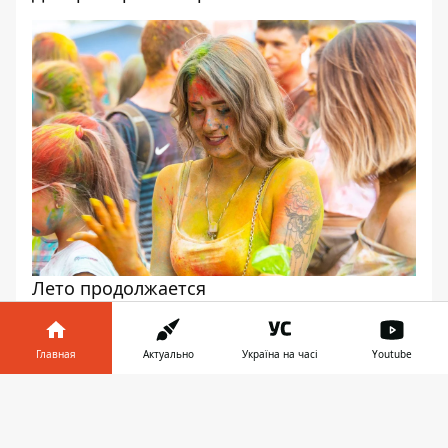
Лето продолжается
Главная
Актуально
Україна на часі
Youtube
Информатор в
Скачать
телефоне
👉