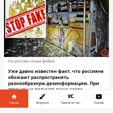
На россии снова фейки
Уже давно известен факт, что россияне
обожают распространять
разнообразную
дезинформацию
. При
этом их не волнует даже когда
практически ежедневно официальные
источники Украины публикуют прямые
Главная
Актуально
Україна на часі
Youtube
доказательства российских