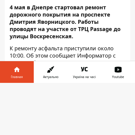
4 мая в Днепре стартовал ремонт
дорожного покрытия на проспекте
Дмитрия Яворницкого. Работы
проводят на участке от ТРЦ Passage до
улицы Воскресенская.
К ремонту асфальта приступили около
10:00. Об этом сообщает
Информатор
с
места события.
В течение дня мастера срезали асфальт и
Главная
Актуально
Україна на часі
Youtube
подготовили покрытие к следующему
этапу ремонтных работ. Из-за того, что
Информатор в
Скачать
обновление дорожного покрытия на
телефоне
👉
центральном проспекте города начали
проводить в будний день - на участке
дороги образовалась длинная пробка.
Ранее Информатор сообщал, что
с 1 мая в