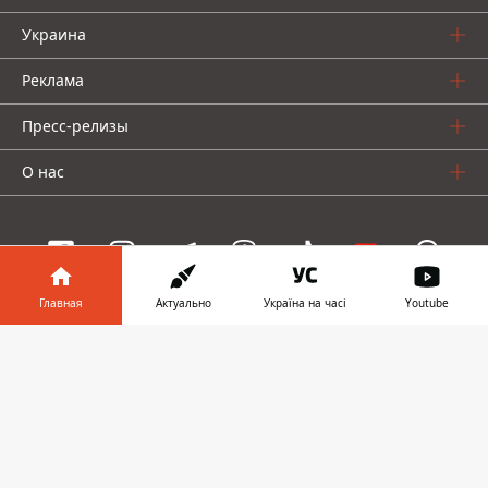
Украина
Реклама
Пресс-релизы
О нас
Главная
Актуально
Україна на часі
Youtube
Информатор проекты
Информатор в
Скачать
Информатор
Информатор
Информатор
телефоне
👉
Украина
Киев
Авто
© 2016-2026 Informator