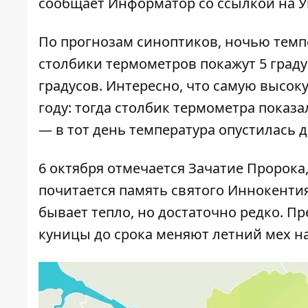
сообщает
Информатор
со ссылкой на 
По прогнозам синоптиков, ночью темпер
столбики термометров покажут 5 градусо
градусов. Интересно, что самую высок
году: тогда столбик термометра показал
— в тот день температура опустилась д
6 октября отмечается Зачатие Пророка
почитается память святого Иннокентия
бывает тепло, но достаточно редко. П
куницы до срока меняют летний мех на