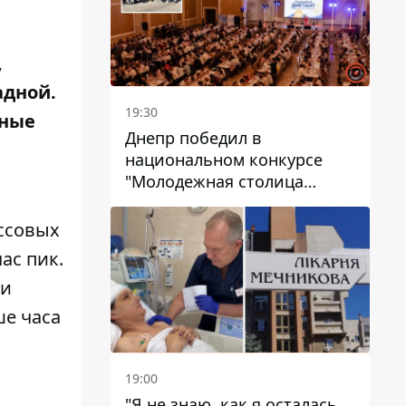
,
адной.
19:30
зные
Днепр победил в
национальном конкурсе
"Молодежная столица
Украины – 2026"
ассовых
ас пик.
ки
ше часа
19:00
"Я не знаю, как я осталась