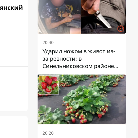
янский
20:40
Ударил ножом в живот из-
за ревности: в
Синельниковском районе
задержали 49-летнего
мужчину за убийство
20:20