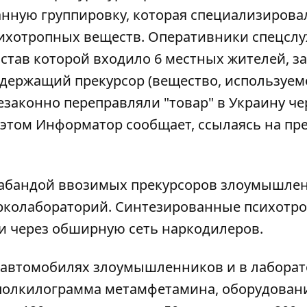
нную группировку, которая специализирова
сихотропных веществ. Оперативники спецсл
остав которой входило 6 местных жителей, з
содержащий прекурсор (вещество, используем
езаконно переправляли "товар" в Украину че
 этом
Информатор
сообщает, ссылаясь на пре
рабандой ввозимых прекурсоров злоумышле
арколабораторий. Синтезированные психотр
и через обширную сеть наркодилеров.
 автомобилях злоумышленников и в лабора
 полкилограмма метамфетамина, оборудован