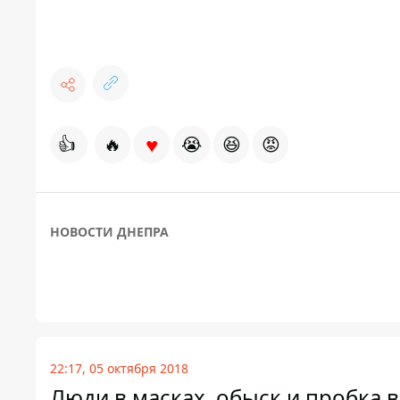
♥
👍
🔥
😭
😆
😡
НОВОСТИ ДНЕПРА
22:17, 05 октября 2018
Люди в масках, обыск и пробка 