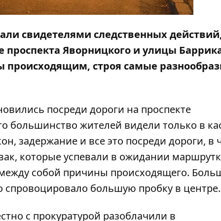
тали свидетелями следственных действий
е проспекта Яворницкого и улицы Баррик
ы происходящим, строя самые разнообра
тановились посреди дороги на проспекте
что большинство жителей видели только в к
н, задержание и все это посреди дороги, в ч
вак, которые успевали в ожидании маршрут
 между собой причины происходящего. Боль
то спровоцировало большую пробку в центре.
стно с прокуратурой разоблачили в