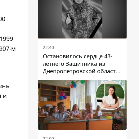
00
1999
22:40
907-м
Остановилось сердце 43-
летнего Защитника из
Днепропетровской области
Евгения Зинченко
ень
и и
22:00