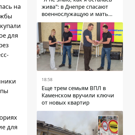
лась на
жива": в Днепре спасают
военнослужащую и мать
ужбы
четверых детей, которую
акупали
ранил КАБ
ое для
рез
сс-
18:58
нники
Еще трем семьям ВПЛ в
опы
Каменском вручили ключи
от новых квартир
ториях
ие для