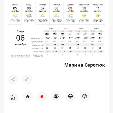
Марина Серотюк
♥
🔥
😭
😆
😡
👍