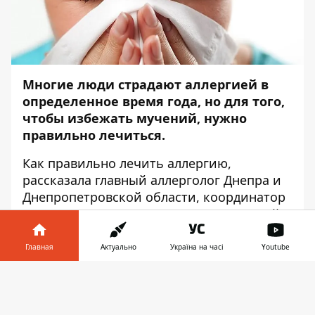
Многие люди страдают аллергией в
определенное время года, но для того,
чтобы избежать мучений, нужно
правильно лечиться.
Как правильно лечить аллергию,
рассказала главный аллерголог Днепра и
Днепропетровской области, координатор
МОЗ Украины по вопросам клинической
аллергологии, доктор медицинских наук,
а также заслуженный доктор Украины
Главная
Актуально
Україна на часі
Youtube
Евгения Михайловна Дитятковская на
Информатор в
пресс-конференции в медиацентре
Скачать
телефоне
👉
Информатор
.